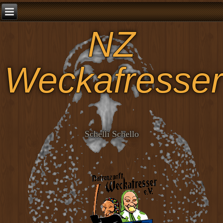
NZ
Weckafresser
Schelli Schello